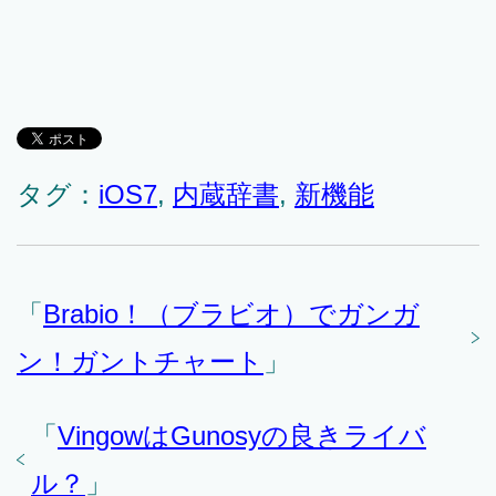
タグ：
iOS7
,
内蔵辞書
,
新機能
「
Brabio！（ブラビオ）でガンガ
ン！ガントチャート
」
「
VingowはGunosyの良きライバ
ル？
」