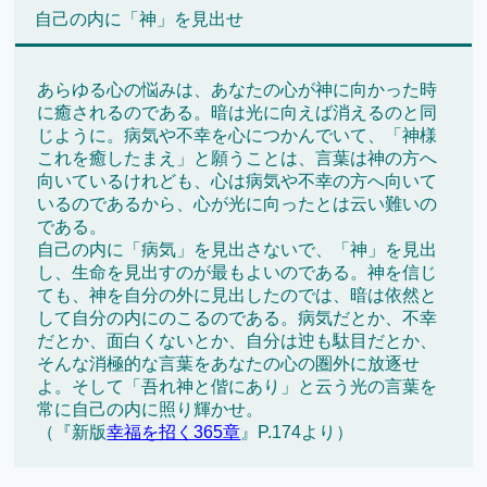
自己の内に「神」を見出せ
あらゆる心の悩みは、あなたの心が神に向かった時
に癒されるのである。暗は光に向えば消えるのと同
じように。病気や不幸を心につかんでいて、「神様
これを癒したまえ」と願うことは、言葉は神の方へ
向いているけれども、心は病気や不幸の方へ向いて
いるのであるから、心が光に向ったとは云い難いの
である。
自己の内に「病気」を見出さないで、「神」を見出
し、生命を見出すのが最もよいのである。神を信じ
ても、神を自分の外に見出したのでは、暗は依然と
して自分の内にのこるのである。病気だとか、不幸
だとか、面白くないとか、自分は迚も駄目だとか、
そんな消極的な言葉をあなたの心の圏外に放逐せ
よ。そして「吾れ神と偕にあり」と云う光の言葉を
常に自己の内に照り輝かせ。
（『新版
幸福を招く365章
』P.174より）