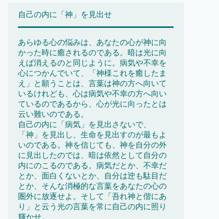
自己の内に「神」を見出せ
あらゆる心の悩みは、あなたの心が神に向
かった時に癒されるのである。暗は光に向
えば消えるのと同じように。病気や不幸を
心につかんでいて、「神様これを癒したま
え」と願うことは、言葉は神の方へ向いて
いるけれども、心は病気や不幸の方へ向い
ているのであるから、心が光に向ったとは
云い難いのである。
自己の内に「病気」を見出さないで、
「神」を見出し、生命を見出すのが最もよ
いのである。神を信じても、神を自分の外
に見出したのでは、暗は依然として自分の
内にのこるのである。病気だとか、不幸だ
とか、面白くないとか、自分は迚も駄目だ
とか、そんな消極的な言葉をあなたの心の
圏外に放逐せよ。そして「吾れ神と偕にあ
り」と云う光の言葉を常に自己の内に照り
輝かせ。