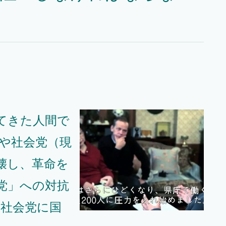
てきた人間で
党や社会党（現
壊し、革命を
党」への対抗
や社会党に国