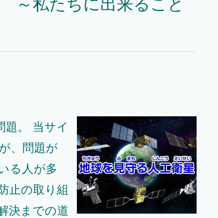
鍵 ～私たちに出来ること
題。 当サイ
が、問題が
いる人が多
防止の取り組
解決までの道