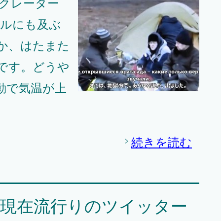
大クレーター
トルにも及ぶ
か、はたまた
です。どうや
動で気温が上
続きを読む
と現在流行りのツイッター