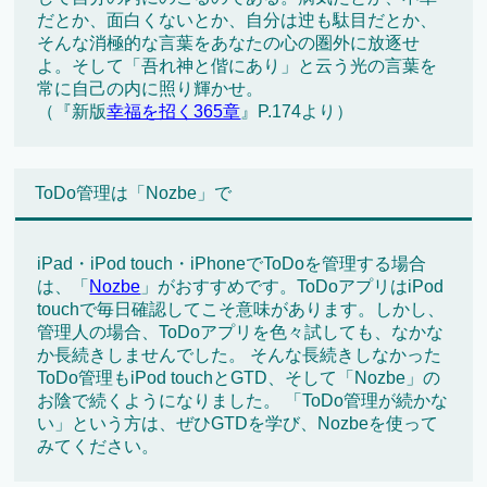
だとか、面白くないとか、自分は迚も駄目だとか、
そんな消極的な言葉をあなたの心の圏外に放逐せ
よ。そして「吾れ神と偕にあり」と云う光の言葉を
常に自己の内に照り輝かせ。
（『新版
幸福を招く365章
』P.174より）
ToDo管理は「Nozbe」で
iPad・iPod touch・iPhoneでToDoを管理する場合
は、「
Nozbe
」がおすすめです。ToDoアプリはiPod
touchで毎日確認してこそ意味があります。しかし、
管理人の場合、ToDoアプリを色々試しても、なかな
か長続きしませんでした。 そんな長続きしなかった
ToDo管理もiPod touchとGTD、そして「Nozbe」の
お陰で続くようになりました。 「ToDo管理が続かな
い」という方は、ぜひGTDを学び、Nozbeを使って
みてください。