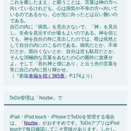
これを癒したまえ」と願うことは、言葉は神の方へ
向いているけれども、心は病気や不幸の方へ向いて
いるのであるから、心が光に向ったとは云い難いの
である。
自己の内に「病気」を見出さないで、「神」を見出
し、生命を見出すのが最もよいのである。神を信じ
ても、神を自分の外に見出したのでは、暗は依然と
して自分の内にのこるのである。病気だとか、不幸
だとか、面白くないとか、自分は迚も駄目だとか、
そんな消極的な言葉をあなたの心の圏外に放逐せ
よ。そして「吾れ神と偕にあり」と云う光の言葉を
常に自己の内に照り輝かせ。
（『新版
幸福を招く365章
』P.174より）
ToDo管理は「Nozbe」で
iPad・iPod touch・iPhoneでToDoを管理する場合
は、「
Nozbe
」がおすすめです。ToDoアプリはiPod
touchで毎日確認してこそ意味があります。しかし、