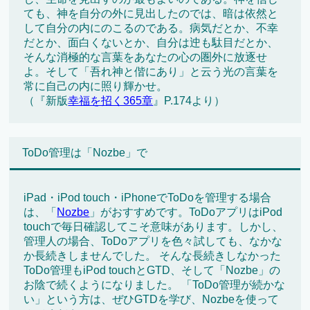
ても、神を自分の外に見出したのでは、暗は依然と
して自分の内にのこるのである。病気だとか、不幸
だとか、面白くないとか、自分は迚も駄目だとか、
そんな消極的な言葉をあなたの心の圏外に放逐せ
よ。そして「吾れ神と偕にあり」と云う光の言葉を
常に自己の内に照り輝かせ。
（『新版
幸福を招く365章
』P.174より）
ToDo管理は「Nozbe」で
iPad・iPod touch・iPhoneでToDoを管理する場合
は、「
Nozbe
」がおすすめです。ToDoアプリはiPod
touchで毎日確認してこそ意味があります。しかし、
管理人の場合、ToDoアプリを色々試しても、なかな
か長続きしませんでした。 そんな長続きしなかった
ToDo管理もiPod touchとGTD、そして「Nozbe」の
お陰で続くようになりました。 「ToDo管理が続かな
い」という方は、ぜひGTDを学び、Nozbeを使って