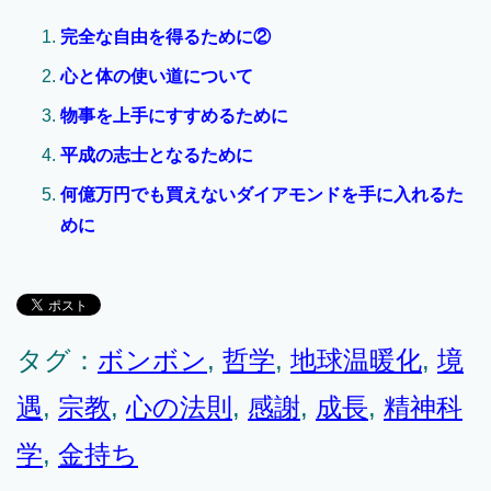
完全な自由を得るために②
心と体の使い道について
物事を上手にすすめるために
平成の志士となるために
何億万円でも買えないダイアモンドを手に入れるた
めに
タグ：
ボンボン
,
哲学
,
地球温暖化
,
境
遇
,
宗教
,
心の法則
,
感謝
,
成長
,
精神科
学
,
金持ち