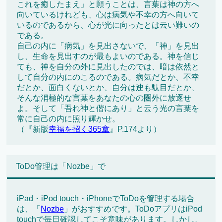
これを癒したまえ」と願うことは、言葉は神の方へ
向いているけれども、心は病気や不幸の方へ向いて
いるのであるから、心が光に向ったとは云い難いの
である。
自己の内に「病気」を見出さないで、「神」を見出
し、生命を見出すのが最もよいのである。神を信じ
ても、神を自分の外に見出したのでは、暗は依然と
して自分の内にのこるのである。病気だとか、不幸
だとか、面白くないとか、自分は迚も駄目だとか、
そんな消極的な言葉をあなたの心の圏外に放逐せ
よ。そして「吾れ神と偕にあり」と云う光の言葉を
常に自己の内に照り輝かせ。
（『新版
幸福を招く365章
』P.174より）
ToDo管理は「Nozbe」で
iPad・iPod touch・iPhoneでToDoを管理する場合
は、「
Nozbe
」がおすすめです。ToDoアプリはiPod
touchで毎日確認してこそ意味があります。しかし、